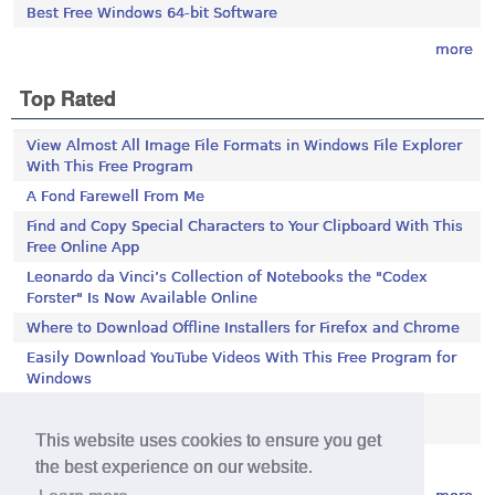
Best Free Windows 64-bit Software
more
Top Rated
View Almost All Image File Formats in Windows File Explorer
With This Free Program
A Fond Farewell From Me
Find and Copy Special Characters to Your Clipboard With This
Free Online App
Leonardo da Vinci’s Collection of Notebooks the "Codex
Forster" Is Now Available Online
Where to Download Offline Installers for Firefox and Chrome
Easily Download YouTube Videos With This Free Program for
Windows
Stop Programs Accessing the Internet Using Windows
Defender Firewall
This website uses cookies to ensure you get
Is 2018 the Year the Internet Finally Died?
the best experience on our website.