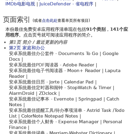
IMDb电影电视
|
JuiceDefender - 省电程序
|
页面索引
(或者
点击此处
查看单页所有项目)
本份最佳免费安卓应用程序清单现在包括
91个类别
，
141个应
用程序
。点击页号就可阅读应用程序的简介。
第1页 简介 / 最近更新的内容
第2页 家庭和办公
安卓系统最佳办公套件 -
Documents To Go | Google
Docs |
安卓系统最佳PDF阅读器 -
Adobe Reader |
安卓系统最佳电子书阅读器 -
Moon+ Reader | Laputa
Reader |
安卓系统最佳日历 -
Jorte | Calendar Pad |
安卓系统最佳定时器和闹钟 -
StopWatch & Timer |
AlarmDroid | ZDclock |
安卓系统最佳记事本 -
Evernote | Springpad | Catch
Notes |
安卓系统最佳提醒工具/待办事项清单 -
Astrid Task /Todo
List | ColorNote Notepad Notes |
安卓系统最佳个人财务 -
Expense Manager | Personal
Finance |
安卓系统最佳词典 -
Merriam-Webster Dictionary |