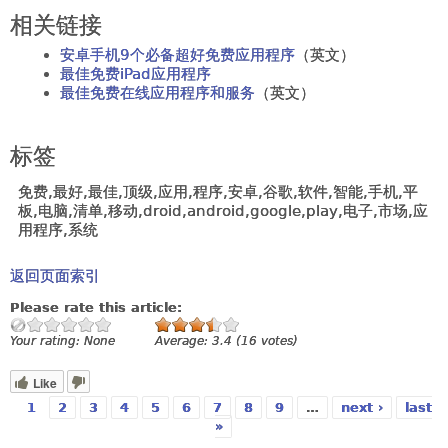
相关链接
安卓手机9个必备超好免费应用程序
（英文）
最佳免费iPad应用程序
最佳免费在线应用程序和服务
（英文）
标签
免费,最好,最佳,顶级,应用,程序,安卓,谷歌,软件,智能,手机,平
板,电脑,清单,移动,droid,android,google,play,电子,市场,应
用程序,系统
返回页面索引
Please rate this article:
Your rating:
None
Average:
3.4
(
16
votes)
Like
1
2
3
4
5
6
7
8
9
…
next ›
last
Pages
»