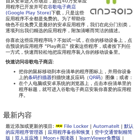
自从安卓进入市场后，超过40万安卓应
用程序已开发并可在
谷歌电子商店
(Google Play Store)
下载，只是这些
应用程序不全都是免费的。为了帮助你
物色不但免费又是最好的安卓应用程序，我们在此分门别类，
逐项列出我们精选的应用程序，附加清晰而简洁的描述。
你喜欢这些应用程序吗？不如试一试，在你的移动设备上，点
击预设的应用程序 "
Play商店"
搜索这些程序
，或者按下列任
一方式，快速而轻松地把应用程序装入你的移动设备里。
快速访问谷歌电子商店
:
把你的鼠标移动到本份清单的程序图标上，并用你设备
上的
条码扫描器
扫描快速反应码（
QR码
）图像；或者：
在个人电脑或安卓系统的浏览器上，点击本份清单里的
程序标题，就可进入谷歌电子商店安装你喜爱的应用程
序。
最新内容
最近添加或更新的项目:
File Locker
|
AutomateIt
|
默认
的应用程序管理器
|
应用程序备份和恢复
|
空中交通管制精简
版
|
双人反应堆
|
Moon+阅读器
|
TeamViewer免费版
|