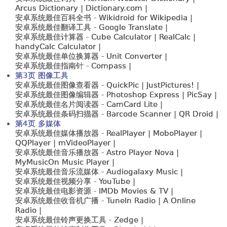
Arcus Dictionary |
Dictionary.com
|
安卓系统最佳百科全书 -
Wikidroid for Wikipedia |
安卓系统最佳翻译工具 -
Google Translate |
安卓系统最佳计算器 -
Cube Calculator | RealCalc |
handyCalc Calculator |
安卓系统最佳单位换算器 -
Unit Converter |
安卓系统最佳指南针 -
Compass |
第3页 图像工具
安卓系统最佳图像查看器 -
QuickPic | JustPictures! |
安卓系统最佳图像编辑器 -
Photoshop Express | PicSay |
安卓系统最佳名片阅读器 -
CamCard Lite |
安卓系统最佳条码扫描器 -
Barcode Scanner | QR Droid |
第4页 多媒体
安卓系统最佳媒体播放器 -
RealPlayer | MoboPlayer |
QQPlayer | mVideoPlayer |
安卓系统最佳音乐播放器 -
Astro Player Nova |
MyMusicOn Music Player |
安卓系统最佳音乐流媒体 -
Audiogalaxy Music |
安卓系统最佳视频分享 -
YouTube |
安卓系统最佳电影资源 -
IMDb Movies & TV |
安卓系统最佳收音机广播 -
TuneIn Radio | A Online
Radio |
安卓系统最佳铃声更换工具 -
Zedge |