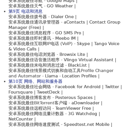
安卓系统最佳导航 -
Google Maps |
安卓系统最佳天气 -
GO Weather |
第9页 电话和消息
安卓系统最佳拨号器 -
Dialer One |
安卓系统最佳通讯录管理器 -
aContacts | Contact Group
Manager (Free) |
安卓系统最佳消息程序 -
GO SMS Pro |
安卓系统最佳即时通讯 -
Meebo IM |
安卓系统最佳互联网IP电话 (VoIP) -
Skype | Tango Voice
& Video Calls |
安卓系统最佳电话浏览器 -
Browsix Lite |
安卓系统最佳语音激活程序 -
Vlingo Virtual Assistant |
安卓系统最佳来电和消息过滤 -
BlackList |
安卓系统最佳情景模式切换和自动工具Profile Changer
and Automator -
Llama - Location Profiles |
第10页 网络、网站和服务器
安卓系统最佳社会网络 -
Facebook for Android | Twitter |
Foursquare | TweetDeck |
安卓系统最佳博客发布 -
Posterous Spaces |
安卓系统最佳BitTorrent客户端 -
aDownloader |
安卓系统最佳远程访问 -
TeamViewer Free |
安卓系统最佳网络流量计数器 -
3G Watchdog |
NetCounter |
安卓系统最佳网络速度测试 -
Speedtest.net
Mobile |