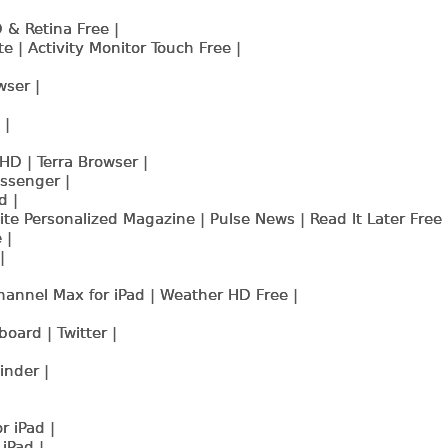
& Retina Free |
 | Activity Monitor Touch Free |
ser |
 |
D | Terra Browser |
ssenger |
d |
te Personalized Magazine | Pulse News | Read It Later Free 
 |
|
annel Max for iPad | Weather HD Free |
oard | Twitter |
inder |
 iPad |
iPad |