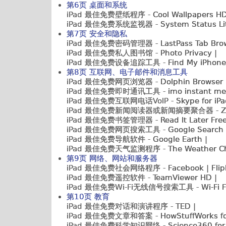
第6页 桌面和系统
iPad 最佳免费壁纸程序 -
Cool Wallpapers HD 
iPad 最佳免费系统监视器 -
System Status Lite
第7页 安全和隐私
iPad 最佳免费密码管理器 -
LastPass Tab Brow
iPad 最佳免费私人图书馆 -
Photo Privacy |
iPad 最佳免费设备追踪工具 -
Find My iPhone
第8页 互联网、电子邮件和消息工具
iPad 最佳免费网页浏览器 -
Dolphin Browser H
iPad 最佳免费即时通讯工具 -
imo instant me
iPad 最佳免费互联网电话VoIP -
Skype for iPa
iPad 最佳免费新闻阅读器或新闻摘要聚合器 -
Zi
iPad 最佳免费书签管理器 -
Read It Later Free
iPad 最佳免费网页搜索工具 -
Google Search 
iPad 最佳免费导航软件 -
Google Earth |
iPad 最佳免费天气监测程序 -
The Weather Ch
第9页 网络、网站和服务器
iPad 最佳免费社会网络程序 -
Facebook | Flipb
iPad 最佳免费遥控软件 -
TeamViewer HD |
iPad 最佳免费Wi-Fi无线信号搜索工具 -
Wi-Fi F
第10页 教育
iPad 最佳免费对话和演讲程序 -
TED |
iPad 最佳免费文章和答案 -
HowStuffWorks for
iPad 最佳免费科学知识网络 -
Science360 for 