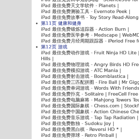
iPad 最佳免费天文学软件 -
Planets |
iPad 最佳免费测验工具 -
Evernote Peek |
iPad 最佳免费故事书 -
Toy Story Read-Along
第11页 健康和健身
iPad 最佳免费锻炼追踪器 -
Action Burn |
iPad 最佳免费医学参考 -
Medscape | WebMD
iPad 最佳免费月经周期跟踪器 -
iPeriod Free f
第12页 游戏
iPad 最佳免费动作游戏 -
Fruit Ninja HD Lite
Hills |
iPad 最佳免费物理游戏 -
Angry Birds HD Free
iPad 最佳免费模拟游戏 -
ATC Mania |
iPad 最佳免费射击游戏 -
Boomblastica |
iPad 最佳免费三匹配拼图 -
Fire Ball | Mr Gig
iPad 最佳免费单词游戏 -
Words With Friends
iPad 最佳免费扑克 -
Solitaire | FreeCell Free
iPad 最佳免费电脑麻将 -
Mahjong Towers To
iPad 最佳免费国际象棋 -
Chess.com
| Stockf
iPad 最佳免费中国象棋 -
Action Chinese Che
iPad 最佳免费音乐游戏 -
Tap Tap Radiation |
iPad 最佳免费数独 -
Sudoku Joy |
iPad 最佳免费黑白棋 -
Reversi HD * |
iPad 最佳免费弹球 -
Retro Pinball |