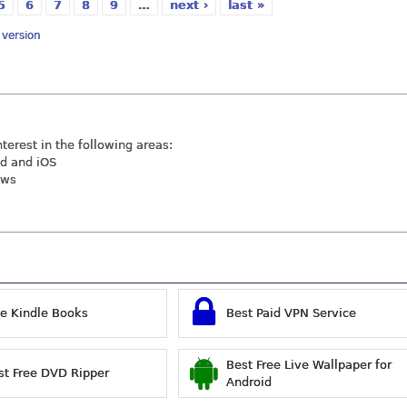
5
6
7
8
9
…
next ›
last »
y version
nterest in the following areas:
id and iOS
ews
ee Kindle Books
Best Paid VPN Service
Best Free Live Wallpaper for
st Free DVD Ripper
Android