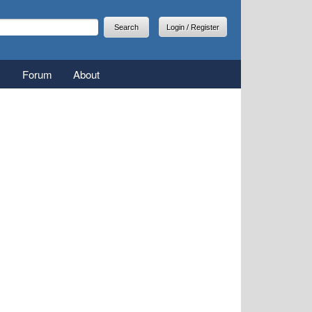
arch
earch form
Login / Register
Forum
About