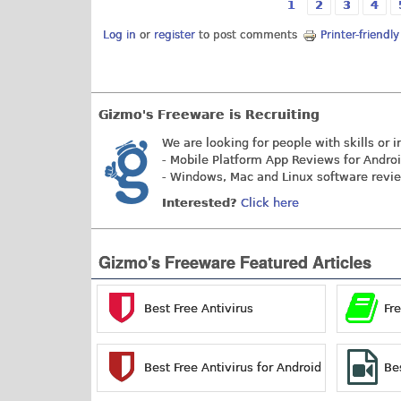
1
2
3
4
Pages
Log in
or
register
to post comments
Printer-friendl
Gizmo's Freeware is Recruiting
We are looking for people with skills or i
- Mobile Platform App Reviews for Andro
- Windows, Mac and Linux software revi
Interested?
Click here
Gizmo's Freeware Featured Articles
Best Free Antivirus
Fr
Best Free Antivirus for Android
Be