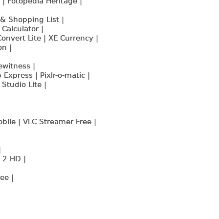
 | Fotopedia Heritage |
& Shopping List |
Calculator |
onvert Lite | XE Currency |
n |
witness |
xpress | Pixlr-o-matic |
Studio Lite |
ile | VLC Streamer Free |
|
 2 HD |
ee |