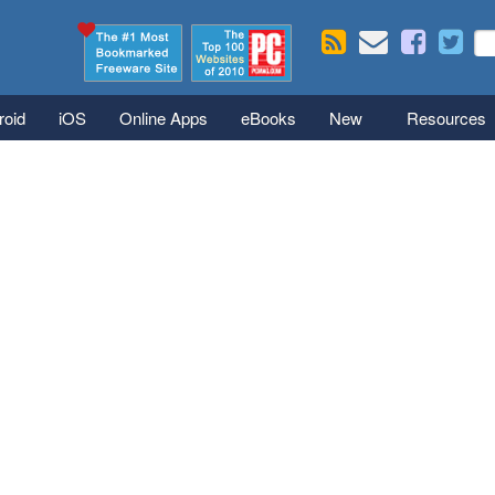
Skip to main content
Se
S
roid
iOS
Online Apps
eBooks
New
Resources