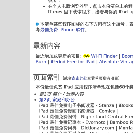
或者：
在个人电脑浏览器里，点击本份清单上的程序标题
iTunes 里下载该程序，接着与你的 iPad 
本清单某些程序图标的右下方附有这个加号，表示该程序是
考
最佳免费 iPhone 软件
。
最新内容
最近增加或更新的项目:
Wi-Fi Finder
|
Boom
Burn
|
iPeriod Free for iPad
|
Absolute Vinta
页面索引
(或者
点击此处
查看单页所有项目)
本份最佳免费 iPad 应用程序清单现在包括
68个
第1页 简介 / 最新内容
第2页 家庭和办公
iPad 最佳免费电子书阅读器 -
Stanza | iBooks 
iPad 最佳免费漫画书阅读器 -
Comics |
iPad 最佳免费闹钟 -
Nightstand Central Free
iPad 最佳免费记事本 -
Evernote | Bamboo Pa
iPad 最佳免费词典 -
Dictionary.com
| Merri