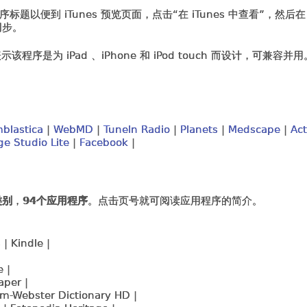
以便到 iTunes 预览页面，点击“在 iTunes 中查看”，然后在
同步。
为 iPad 、iPhone 和 iPod touch 而设计，可兼容并
blastica
|
WebMD
|
TuneIn Radio
|
Planets
|
Medscape
|
Act
ge Studio Lite
|
Facebook
|
类别
，
94个应用程序
。点击页号就可阅读应用程序的简介。
| Kindle |
 |
per |
am-Webster Dictionary HD |