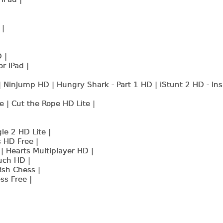
 |
 |
or iPad |
 | NinJump HD | Hungry Shark - Part 1 HD | iStunt 2 HD - In
 | Cut the Rope HD Lite |
gle 2 HD Lite |
 HD Free |
 | Hearts Multiplayer HD |
uch HD |
ish Chess |
ss Free |