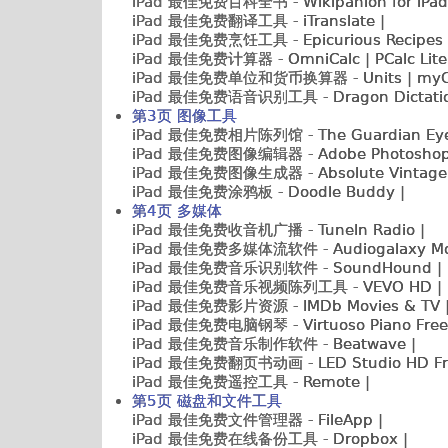
iPad 最佳免费百科全书 -
Wikipanion for iPad
iPad 最佳免费翻译工具 -
iTranslate |
iPad 最佳免费烹饪工具 -
Epicurious Recipes 
iPad 最佳免费计算器 -
OmniCalc | PCalc Lite 
iPad 最佳免费单位和货币换算器 -
Units | myC
iPad 最佳免费语音识别工具 -
Dragon Dictatio
第3页 图像工具
iPad 最佳免费相片陈列馆 -
The Guardian Eye
iPad 最佳免费图像编辑器 -
Adobe Photoshop E
iPad 最佳免费图像生成器 -
Absolute Vintage 
iPad 最佳免费涂鸦板 -
Doodle Buddy |
第4页 多媒体
iPad 最佳免费收音机广播 -
TuneIn Radio |
iPad 最佳免费多媒体流软件 -
Audiogalaxy Mob
iPad 最佳免费音乐识别软件 -
SoundHound |
iPad 最佳免费音乐视频陈列工具 -
VEVO HD |
iPad 最佳免费影片资源 -
IMDb Movies & TV 
iPad 最佳免费电脑钢琴 -
Virtuoso Piano Free
iPad 最佳免费音乐制作软件 -
Beatwave |
iPad 最佳免费翻页书动画 -
LED Studio HD Fr
iPad 最佳免费遥控工具 -
Remote |
第5页 磁盘和文件工具
iPad 最佳免费文件管理器 -
FileApp |
iPad 最佳免费在线备份工具 -
Dropbox |