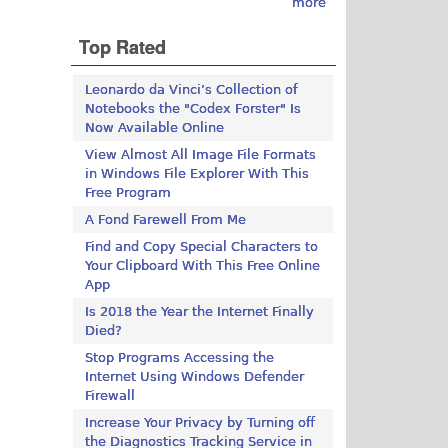
more
Top Rated
Leonardo da Vinci’s Collection of
Notebooks the "Codex Forster" Is
Now Available Online
View Almost All Image File Formats
in Windows File Explorer With This
Free Program
A Fond Farewell From Me
Find and Copy Special Characters to
Your Clipboard With This Free Online
App
Is 2018 the Year the Internet Finally
Died?
Stop Programs Accessing the
Internet Using Windows Defender
Firewall
Increase Your Privacy by Turning off
the Diagnostics Tracking Service in