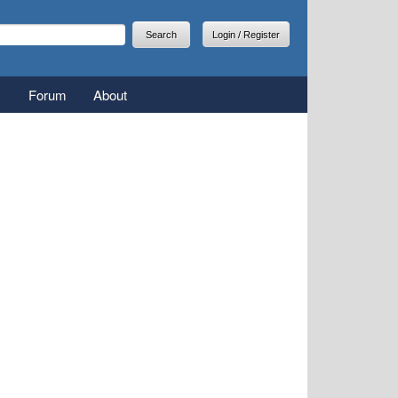
arch
earch form
Login / Register
Forum
About