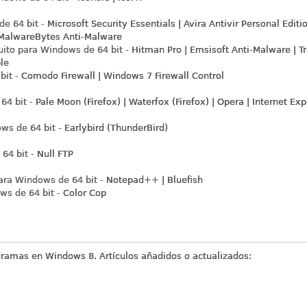
e 64 bit -
Microsoft Security Essentials | Avira Antivir Personal Editio
| MalwareBytes Anti-Malware
uito para Windows de 64 bit -
Hitman Pro | Emsisoft Anti-Malware | T
le
bit -
Comodo Firewall | Windows 7 Firewall Control
4 bit -
Pale Moon (Firefox) | Waterfox (Firefox) | Opera | Internet Expl
ws de 64 bit -
Earlybird (ThunderBird)
64 bit -
Null FTP
ara Windows de 64 bit -
Notepad++ | Bluefish
ws de 64 bit -
Color Cop
ramas en Windows 8. Artículos añadidos o actualizados: