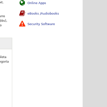
it.
Online Apps
eBooks /Audiobooks
urre
lés),
Security Software
o
pleta
egoría