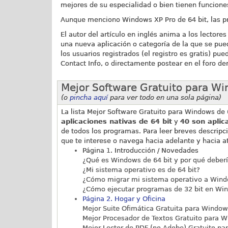
mejores de su especialidad o bien tienen funcione
Aunque menciono Windows XP Pro de 64 bit, las pr
El autor del artículo en inglés anima a los lectore
una nueva aplicación o categoría de la que se pue
los usuarios registrados (el registro es gratis) p
Contact Info, o directamente postear en el foro 
Mejor Software Gratuito para Win
(o
pincha aquí
para ver todo en una sola página)
La lista Mejor Software Gratuito para Windows de 
aplicaciones nativas de 64 bit
y
40 son aplic
de todos los programas. Para leer breves descripcio
que te interese o navega hacia adelante y hacia a
Página 1. Introducción / Novedades
¿Qué es Windows de 64 bit y por qué deberí
¿Mi sistema operativo es de 64 bit?
¿Cómo migrar mi sistema operativo a Wind
¿Cómo ejecutar programas de 32 bit en Win
Página 2. Hogar y Oficina
Mejor Suite Ofimática Gratuita para Windows
Mejor Procesador de Textos Gratuito para W
Mejor Lector de PDF (no Adobe) Gratuito pa