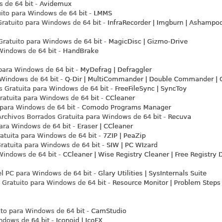
 de 64 bit -
Avidemux
ito para Windows de 64 bit -
LMMS
ratuito para Windows de 64 bit -
InfraRecorder | Imgburn | Ashampo
ratuito para Windows de 64 bit -
MagicDisc | Gizmo-Drive
indows de 64 bit -
HandBrake
para Windows de 64 bit -
MyDefrag | Defraggler
Windows de 64 bit -
Q-Dir | MultiCommander | Double Commander | Q
s Gratuita para Windows de 64 bit -
FreeFileSync | SyncToy
atuita para Windows de 64 bit -
CCleaner
para Windows de 64 bit -
Comodo Programs Manager
Archivos Borrados Gratuita para Windows de 64 bit -
Recuva
ara Windows de 64 bit -
Eraser | CCleaner
atuita para Windows de 64 bit -
7ZIP | PeaZip
ratuita para Windows de 64 bit -
SIW | PC WIzard
Windows de 64 bit -
CCleaner | Wise Registry Cleaner | Free Registry 
el PC para Windows de 64 bit -
Glary Utilities | SysInternals Suite
Gratuito para Windows de 64 bit -
Resource Monitor | Problem Steps
to para Windows de 64 bit -
CamStudio
ndows de 64 bit -
Iconoid | IcoFX