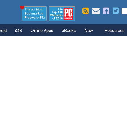
Skip to main content
Se
S
roid
iOS
Online Apps
eBooks
New
Resources