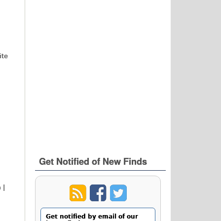
ite
Get Notified of New Finds
 |
Get notified by email of our