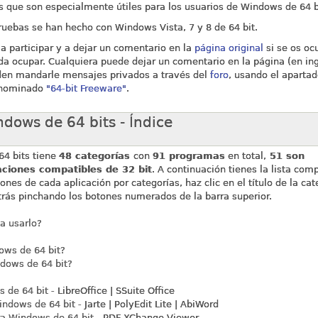
s que son especialmente útiles para los usuarios de Windows de 64 b
uebas se han hecho con Windows Vista, 7 y 8 de 64 bit.
s a participar y a dejar un comentario en la
página original
si se os oc
da ocupar. Cualquiera puede dejar un comentario en la página (en ing
ueden mandarle mensajes privados a través del
foro
, usando el apartad
denominado
"64-bit Freeware"
.
dows de 64 bits - Índice
64 bits tiene
48 categorías
con
91 programas
en total,
51 son
aciones compatibles de 32 bit
. A continuación tienes la lista com
nes de cada aplicación por categorías, haz clic en el título de la cat
trás pinchando los botones numerados de la barra superior.
a usarlo?
ows de 64 bit?
dows de 64 bit?
 de 64 bit -
LibreOffice | SSuite Office
indows de 64 bit -
Jarte | PolyEdit Lite | AbiWord
ra Windows de 64 bit -
PDF-XChange Viewer