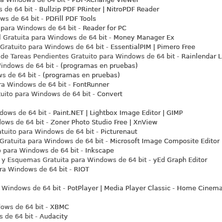
 de 64 bit -
Bullzip PDF PRinter | NitroPDF Reader
s de 64 bit -
PDFill PDF Tools
 para Windows de 64 bit -
Reader for PC
 Gratuita para Windows de 64 bit -
Money Manager Ex
Gratuito para Windows de 64 bit -
EssentialPIM | Pimero Free
 de Tareas Pendientes Gratuito para Windows de 64 bit -
Rainlendar L
indows de 64 bit -
(programas en pruebas)
 de 64 bit -
(programas en pruebas)
ra Windows de 64 bit -
FontRunner
uito para Windows de 64 bit -
Convert
dows de 64 bit -
Paint.NET
| Lightbox Image Editor | GIMP
ows de 64 bit -
Zoner Photo Studio Free | XnView
tuito para Windows de 64 bit -
Picturenaut
ratuita para Windows de 64 bit -
Microsoft Image Composite Editor
o para Windows de 64 bit -
Inkscape
 y Esquemas Gratuita para Windows de 64 bit -
yEd Graph Editor
ra Windows de 64 bit -
RIOT
 Windows de 64 bit -
PotPlayer | Media Player Classic - Home Cinema
ows de 64 bit -
XBMC
 de 64 bit -
Audacity