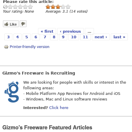
Please rate this article:
Your rating:
None
Average:
3.1
(
14
votes)
Like
« first
‹ previous
…
Pages
3
4
5
6
7
8
9
10
11
next ›
last »
Printer-friendly version
Gizmo's Freeware is Recruiting
We are looking for people with skills or interest in the
following areas:
- Mobile Platform App Reviews for Android and iOS
- Windows, Mac and Linux software reviews
Interested?
Click here
Gizmo's Freeware Featured Articles