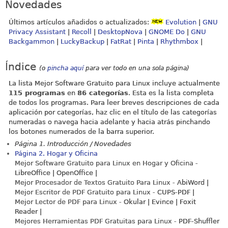
Novedades
Últimos artículos añadidos o actualizados:
Evolution
|
GNU
Privacy Assistant
|
Recoll
|
DesktopNova
|
GNOME Do
|
GNU
Backgammon
|
LuckyBackup
|
FatRat
|
Pinta
|
Rhythmbox
|
Índice
(o
pincha aquí
para ver todo en una sola página)
La lista Mejor Software Gratuito para Linux incluye actualmente
115 programas
en
86 categorías
. Esta es la lista completa
de todos los programas. Para leer breves descripciones de cada
aplicación por categorías, haz clic en el título de las categorías
numeradas o navega hacia adelante y hacia atrás pinchando
los botones numerados de la barra superior.
Página 1. Introducción / Novedades
Página 2. Hogar y Oficina
Mejor Software Gratuito para Linux en Hogar y Oficina -
LibreOffice | OpenOffice |
Mejor Procesador de Textos Gratuito Para Linux -
AbiWord |
Mejor Escritor de PDF Gratuito para Linux -
CUPS-PDF |
Mejor Lector de PDF para Linux -
Okular | Evince | Foxit
Reader |
Mejores Herramientas PDF Gratuitas para Linux -
PDF-Shuffler