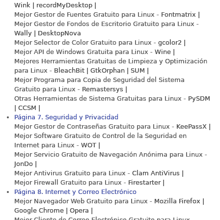
Wink | recordMyDesktop |
Mejor Gestor de Fuentes Gratuito para Linux -
Fontmatrix |
Mejor Gestor de Fondos de Escritorio Gratuito para Linux -
Wally | DesktopNova
Mejor Selector de Color Gratuito para Linux -
gcolor2 |
Mejor API de Windows Gratuita para Linux -
Wine |
Mejores Herramientas Gratuitas de Limpieza y Optimización
para Linux -
BleachBit | GtkOrphan | SUM |
Mejor Programa para Copia de Seguridad del Sistema
Gratuito para Linux -
Remastersys |
Otras Herramientas de Sistema Gratuitas para Linux -
PySDM
| CCSM |
Página 7. Seguridad y Privacidad
Mejor Gestor de Contraseñas Gratuito para Linux -
KeePassX |
Mejor Software Gratuito de Control de la Seguridad en
Internet para Linux -
WOT |
Mejor Servicio Gratuito de Navegación Anónima para Linux -
JonDo |
Mejor Antivirus Gratuito para Linux -
Clam AntiVirus |
Mejor Firewall Gratuito para Linux -
Firestarter |
Página 8. Internet y Correo Electrónico
Mejor Navegador Web Gratuito para Linux -
Mozilla Firefox |
Google Chrome | Opera |
Mejor Cliente de Correo Electrónico Gratuito para Linux -