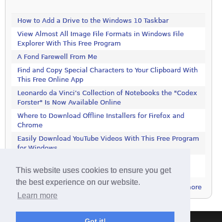
How to Add a Drive to the Windows 10 Taskbar
View Almost All Image File Formats in Windows File
Explorer With This Free Program
A Fond Farewell From Me
Find and Copy Special Characters to Your Clipboard With
This Free Online App
Leonardo da Vinci’s Collection of Notebooks the "Codex
Forster" Is Now Available Online
Where to Download Offline Installers for Firefox and
Chrome
Easily Download YouTube Videos With This Free Program
for Windows
Stop Programs Accessing the Internet Using Windows
This website uses cookies to ensure you get
Defender Firewall
the best experience on our website.
more
Learn more
Got it!