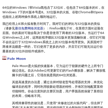
64位的Windows 7和Vista既包含了32位IE，也包含了64位版本的IE，在
Windows 7下的IE版本号是8。32位版本的火狐、谷歌Chrome和Opera
也能在上述两种操作系统上顺利地运行。
我已经用上IE和火狐有数月时间了。我对它们的评比与32位版本的类似
（请参见
最佳免费网络浏览器
）：Firefox领先于IE，在某些方面IE还落在
后面。你的喜好可能会取决于你是否使用了两者的32位版本。当运行于64
位Windows之上时，这两款程序都比32位版本更加流畅快速，但它们可能
不会比运行于32位Windows系统之上的32位版本程序更快。其原因对于
两者来说都是一样的，它们使用了更多的内存，并且它们可能无法运行你
最喜欢的32位外挂组件或插件。
Pale Moon
Pale Moon是火狐的快速版本，它为运行于较新的硬件之上而专门
做过优化。自从Adobe公司更新它们的Flash播放器，解决了播放视
频卡的问题之后，它现在就是我的64位浏览器。
其提高速度的办法是，通过去掉对较老型号处理器的支持，来优化
编译后的程序，同时利用较新处理器的特性，并有区别地配置某些
功能特性。你会注意到的主要区别是，用户界面虽然保留了某些旧
的布局，但略有不同。
其维持兼容性的做法是，只使用“未修改过的火狐代码”，但去掉了
某些“不太有用”的功能，而这些功能又不会影响到正确显示网页的