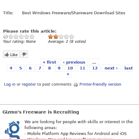
Title:
Best Windows Freeware/Shareware Download Sites
Please rate this article:
Your rating:
None
Average:
2
(
8
votes)
Like
« first
‹ previous
…
Pages
4
5
6
7
8
9
10
11
12
next ›
last
»
Log in
or
register
to post comments
Printer-friendly version
Gizmo's Freeware is Recruiting
We are looking for people with skills or interest in the
following areas:
- Mobile Platform App Reviews for Android and iOS