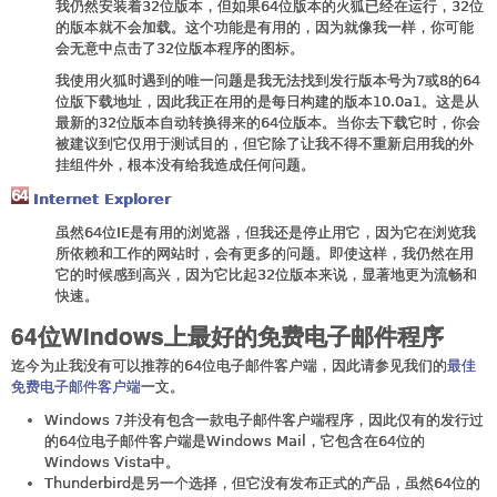
我仍然安装着32位版本，但如果64位版本的火狐已经在运行，32位
的版本就不会加载。这个功能是有用的，因为就像我一样，你可能
会无意中点击了32位版本程序的图标。
我使用火狐时遇到的唯一问题是我无法找到发行版本号为7或8的64
位版下载地址，因此我正在用的是每日构建的版本10.0a1。这是从
最新的32位版本自动转换得来的64位版本。当你去下载它时，你会
被建议到它仅用于测试目的，但它除了让我不得不重新启用我的外
挂组件外，根本没有给我造成任何问题。
Internet Explorer
虽然64位IE是有用的浏览器，但我还是停止用它，因为它在浏览我
所依赖和工作的网站时，会有更多的问题。即使这样，我仍然在用
它的时候感到高兴，因为它比起32位版本来说，显著地更为流畅和
快速。
64位Windows上最好的免费电子邮件程序
迄今为止我没有可以推荐的64位电子邮件客户端，因此请参见我们的
最佳
免费电子邮件客户端
一文。
Windows 7并没有包含一款电子邮件客户端程序，因此仅有的发行过
的64位电子邮件客户端是Windows Mail，它包含在64位的
Windows Vista中。
Thunderbird是另一个选择，但它没有发布正式的产品，虽然64位的