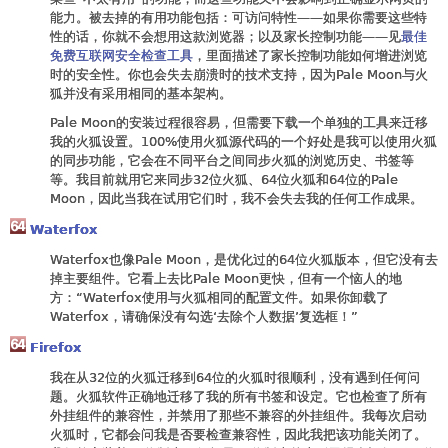
能力。被去掉的有用功能包括：可访问特性——如果你需要这些特
性的话，你就不会想用这款浏览器；以及家长控制功能——见
最佳
免费互联网安全检查工具
，里面描述了家长控制功能如何增进浏览
时的安全性。你也会失去崩溃时的技术支持，因为Pale Moon与火
狐并没有采用相同的基本架构。
Pale Moon的安装过程很容易，但需要下载一个单独的工具来迁移
我的火狐设置。100%使用火狐源代码的一个好处是我可以使用火狐
的同步功能，它会在不同平台之间同步火狐的浏览历史、书签等
等。我目前就用它来同步32位火狐、64位火狐和64位的Pale
Moon，因此当我在试用它们时，我不会失去我的任何工作成果。
Waterfox
Waterfox也像Pale Moon，是优化过的64位火狐版本，但它没有去
掉主要组件。它看上去比Pale Moon更快，但有一个恼人的地
方：“Waterfox使用与火狐相同的配置文件。如果你卸载了
Waterfox，请确保没有勾选‘去除个人数据’复选框！”
Firefox
我在从32位的火狐迁移到64位的火狐时很顺利，没有遇到任何问
题。火狐软件正确地迁移了我的所有书签和设定。它也检查了所有
外挂组件的兼容性，并禁用了那些不兼容的外挂组件。我每次启动
火狐时，它都会问我是否要检查兼容性，因此我把该功能关闭了。